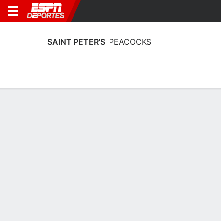
SAINT PETER'S
PEACOCKS
Calendario
Estadísticas
Plantilla
Calendario Saint Peter's Peacocks
2026-27
Sin información disponible