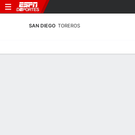
SAN DIEGO
TOREROS
Calendario
Estadísticas
Plantilla
Calendario San Diego Toreros 2026-27
Temporada Regular
FECHA
OPONENTE
HORA
TV
ENTRADAS
Dom., 13/12
4:15 PM
vs.
WSU