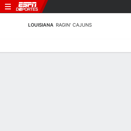
LOUISIANA
RAGIN' CAJUNS
Calendario
Estadísticas
Plantilla
Calendario Louisiana Ragin' Cajuns
2026-27
Sin información disponible