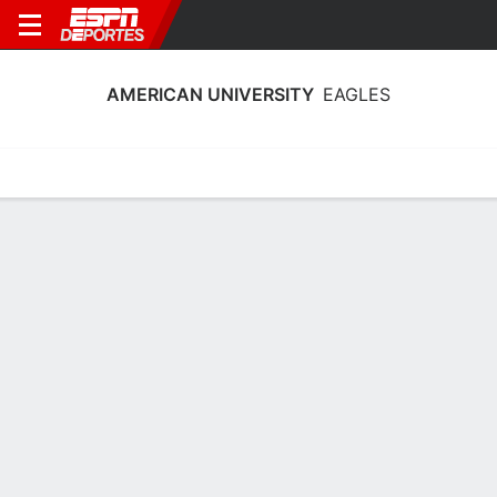
AMERICAN UNIVERSITY
EAGLES
Calendario
Estadísticas
Plantilla
Calendario American University Eagles
2026-27
Sin información disponible