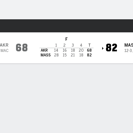
o
NCAAW
Más Deportes
ts Minutewomen
F
68
82
AKR
MA
1
2
3
4
T
AKR
14
16
18
20
68
5 MAC
12-3
MASS
28
15
21
18
82
PT
TL A-I
REB
AST
PÉR
STL
BLK
OREB
DREB