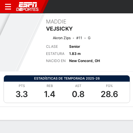
MADDIE
VEJSICKY
Akron Zips
#11
G
CLASE
Senior
ESTATURA
1.83 m
NACIDO EN
New Concord, OH
ESTADÍSTICAS DE TEMPORADA 2025-26
PTS
REB
AST
FG%
3.3
1.4
0.8
28.6
Perfil de Jugador
Noticias
Estadísticas
Bio
Resumen de Jue