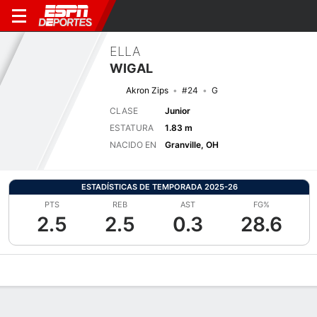
ELLA
WIGAL
Akron Zips
#24
G
CLASE
Junior
ESTATURA
1.83 m
NACIDO EN
Granville, OH
ESTADÍSTICAS DE TEMPORADA 2025-26
PTS
REB
AST
FG%
2.5
2.5
0.3
28.6
Perfil de Jugador
Noticias
Estadísticas
Bio
Resumen de Jue