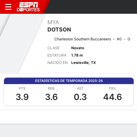
MYA
DOTSON
Charleston Southern Buccaneers
#0
G
CLASE
Novato
ESTATURA
1.78 m
NACIDO EN
Lewisville, TX
ESTADÍSTICAS DE TEMPORADA 2025-26
PTS
REB
AST
FG%
3.9
3.6
0.3
44.6
Perfil de Jugador
Noticias
Estadísticas
Bio
Resumen de Jue