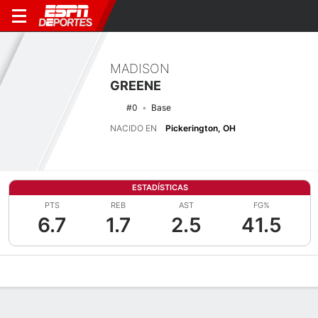
MADISON
GREENE
#0
Base
NACIDO EN
Pickerington, OH
ESTADÍSTICAS
PTS
REB
AST
FG%
6.7
1.7
2.5
41.5
Perfil de Jugador
Noticias
Estadísticas
Bio
Resumen de Jue