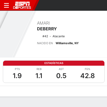
AMARI
DEBERRY
#42
Atacante
NACIDO EN
Williamsville, NY
ESTADÍSTICAS
PTS
REB
AST
FG%
1.9
1.1
0.5
42.8
Perfil de Jugador
Noticias
Estadísticas
Bio
Resumen de Jue