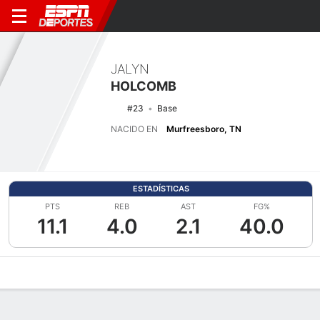
JALYN
HOLCOMB
#23
Base
NACIDO EN
Murfreesboro, TN
ESTADÍSTICAS
PTS
REB
AST
FG%
11.1
4.0
2.1
40.0
Perfil de Jugador
Noticias
Estadísticas
Bio
Resumen de Jue