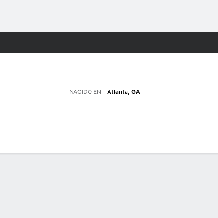
o
NCAAW
Más Deportes
NACIDO EN
Atlanta, GA
gos