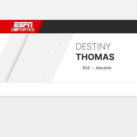
Fútbol
MLB
F. Americano
Básquetbol
WNBA
F1
Boxe
DESTINY
THOMAS
#33
Atacante
Perfil de Jugador
Noticias
Estadísticas
Bio
Resumen de Jue