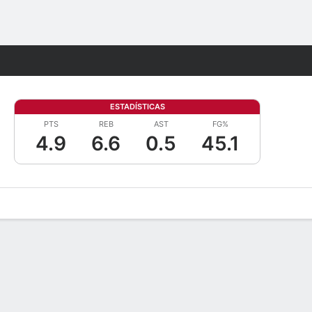
Watch
Juegos
ESTADÍSTICAS
PTS
REB
AST
FG%
4.9
6.6
0.5
45.1