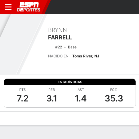
BRYNN
FARRELL
#22
Base
NACIDO EN
Toms River, NJ
ESTADÍSTICAS
PTS
REB
AST
FG%
7.2
3.1
1.4
35.3
Perfil de Jugador
Noticias
Estadísticas
Bio
Resumen de Jue