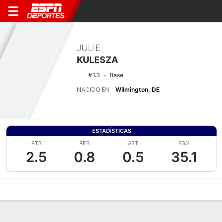
JULIE
KULESZA
#33
Base
NACIDO EN
Wilmington, DE
ESTADÍSTICAS
PTS
REB
AST
FG%
2.5
0.8
0.5
35.1
Perfil de Jugador
Noticias
Estadísticas
Bio
Resumen de Jue