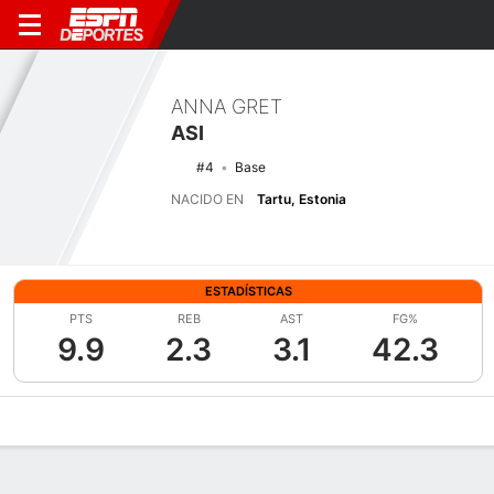
ANNA GRET
ASI
#4
Base
NACIDO EN
Tartu, Estonia
ESTADÍSTICAS
PTS
REB
AST
FG%
9.9
2.3
3.1
42.3
Perfil de Jugador
Noticias
Estadísticas
Bio
Resumen de Jue