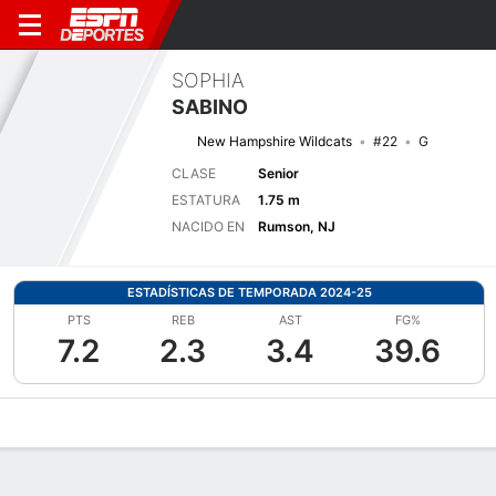
SOPHIA
SABINO
New Hampshire Wildcats
#22
G
CLASE
Senior
ESTATURA
1.75 m
NACIDO EN
Rumson, NJ
ESTADÍSTICAS DE TEMPORADA 2024-25
PTS
REB
AST
FG%
7.2
2.3
3.4
39.6
Perfil de Jugador
Noticias
Estadísticas
Bio
Resumen de Jue