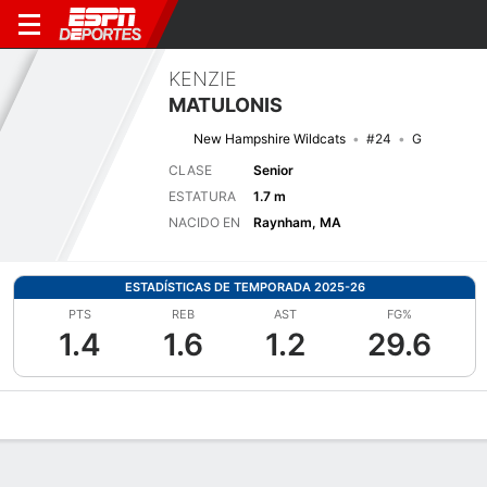
KENZIE
MATULONIS
New Hampshire Wildcats
#24
G
CLASE
Senior
ESTATURA
1.7 m
NACIDO EN
Raynham, MA
ESTADÍSTICAS DE TEMPORADA 2025-26
PTS
REB
AST
FG%
1.4
1.6
1.2
29.6
Perfil de Jugador
Noticias
Estadísticas
Bio
Resumen de Jue