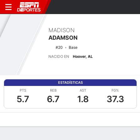
MADISON
ADAMSON
#20
Base
NACIDO EN
Hoover, AL
ESTADÍSTICAS
PTS
REB
AST
FG%
5.7
6.7
1.8
37.3
Perfil de Jugador
Noticias
Estadísticas
Bio
Resumen de Jue