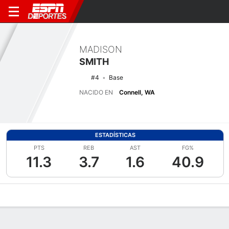
MADISON
SMITH
#4
Base
NACIDO EN
Connell, WA
ESTADÍSTICAS
PTS
REB
AST
FG%
11.3
3.7
1.6
40.9
Perfil de Jugador
Noticias
Estadísticas
Bio
Resumen de Jue