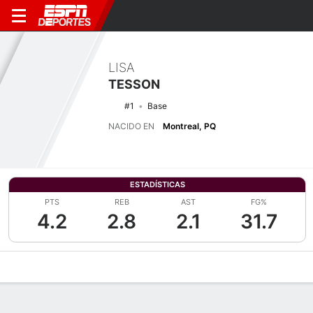
LISA
TESSON
#1
Base
NACIDO EN
Montreal, PQ
ESTADÍSTICAS
PTS
REB
AST
FG%
4.2
2.8
2.1
31.7
Perfil de Jugador
Noticias
Estadísticas
Bio
Resumen de Jue