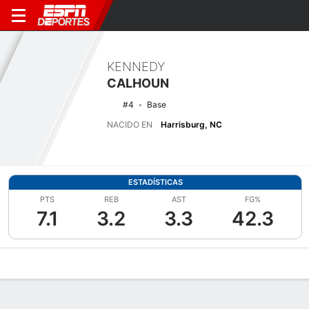
KENNEDY
CALHOUN
#4
Base
NACIDO EN
Harrisburg, NC
ESTADÍSTICAS
PTS
REB
AST
FG%
7.1
3.2
3.3
42.3
Perfil de Jugador
Noticias
Estadísticas
Bio
Resumen de Jue