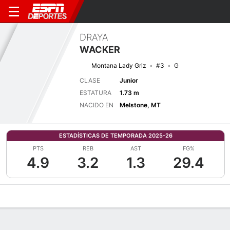
DRAYA
WACKER
Montana Lady Griz
#3
G
CLASE
Junior
ESTATURA
1.73 m
NACIDO EN
Melstone, MT
ESTADÍSTICAS DE TEMPORADA 2025-26
PTS
REB
AST
FG%
4.9
3.2
1.3
29.4
Perfil de Jugador
Noticias
Estadísticas
Bio
Resumen de Jue