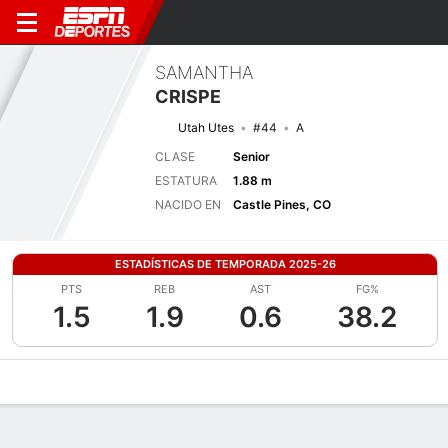
SAMANTHA
CRISPE
Utah Utes
#44
A
CLASE
Senior
ESTATURA
1.88 m
NACIDO EN
Castle Pines, CO
ESTADÍSTICAS DE TEMPORADA 2025-26
PTS
REB
AST
FG%
1.5
1.9
0.6
38.2
Perfil de Jugador
Noticias
Estadísticas
Bio
Resumen de Jue