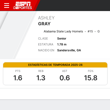
ASHLEY
GRAY
Alabama State Lady Hornets
#15
G
CLASE
Senior
ESTATURA
1.78 m
NACIDO EN
Sandersville, GA
ESTADÍSTICAS DE TEMPORADA 2025-26
PTS
REB
AST
FG%
1.6
1.3
0.6
15.8
Perfil de Jugador
Noticias
Estadísticas
Bio
Resumen de Jue