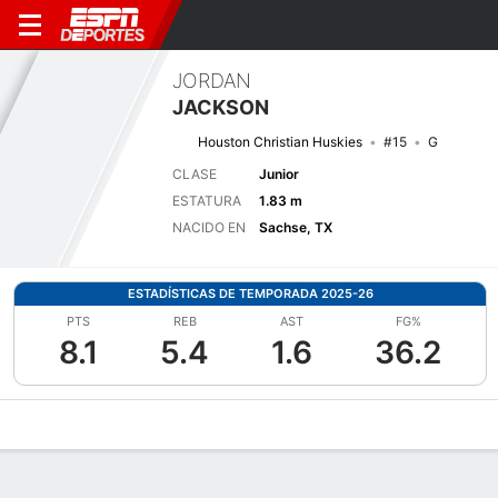
JORDAN
JACKSON
Houston Christian Huskies
#15
G
CLASE
Junior
ESTATURA
1.83 m
NACIDO EN
Sachse, TX
ESTADÍSTICAS DE TEMPORADA 2025-26
PTS
REB
AST
FG%
8.1
5.4
1.6
36.2
Perfil de Jugador
Noticias
Estadísticas
Bio
Resumen de Jue