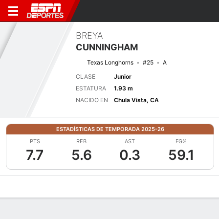
BREYA
CUNNINGHAM
Texas Longhorns
#25
A
CLASE
Junior
ESTATURA
1.93 m
NACIDO EN
Chula Vista, CA
ESTADÍSTICAS DE TEMPORADA 2025-26
PTS
REB
AST
FG%
7.7
5.6
0.3
59.1
Perfil de Jugador
Noticias
Estadísticas
Bio
Resumen de Jue