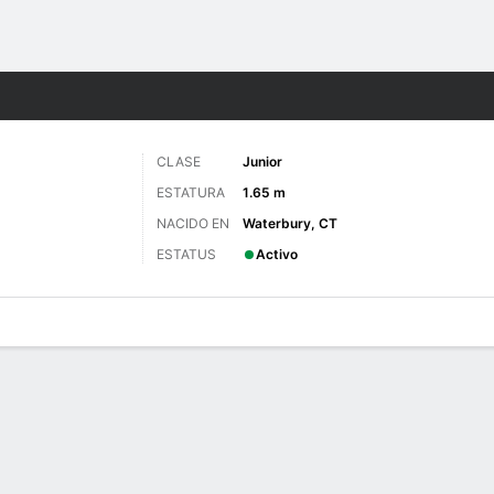
o
NCAAW
Más Deportes
CLASE
Junior
ESTATURA
1.65 m
NACIDO EN
Waterbury, CT
ESTATUS
Activo
gos