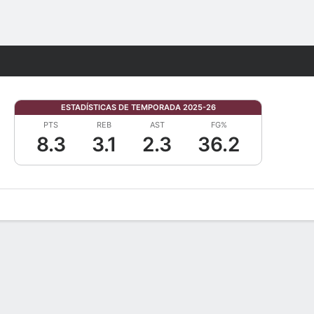
Watch
Juegos
ESTADÍSTICAS DE TEMPORADA 2025-26
PTS
REB
AST
FG%
8.3
3.1
2.3
36.2