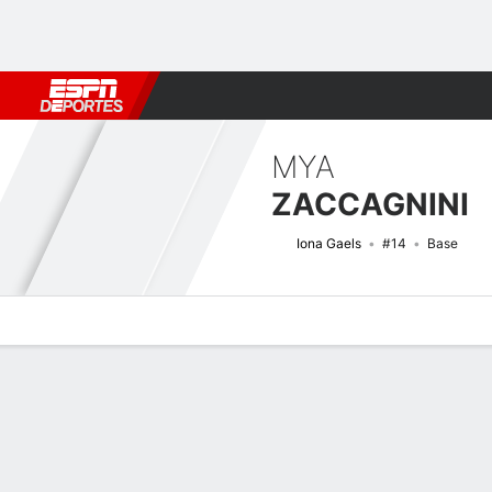
Fútbol
MLB
F. Americano
Básquetbol
WNBA
F1
Boxe
MYA
ZACCAGNINI
Iona Gaels
#14
Base
Perfil de Jugador
Noticias
Estadísticas
Bio
Resumen de Jue