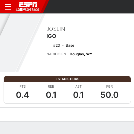
JOSLIN
IGO
#23
Base
NACIDO EN
Douglas, WY
ESTADÍSTICAS
PTS
REB
AST
FG%
0.4
0.1
0.1
50.0
Perfil de Jugador
Noticias
Estadísticas
Bio
Resumen de Jue