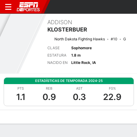
ADDISON
KLOSTERBUER
North Dakota Fighting Hawks
#10
G
CLASE
Sophomore
ESTATURA
1.8 m
NACIDO EN
Little Rock, IA
ESTADÍSTICAS DE TEMPORADA 2024-25
PTS
REB
AST
FG%
1.1
0.9
0.3
22.9
Perfil de Jugador
Noticias
Estadísticas
Bio
Resumen de Jue