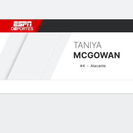
Fútbol
MLB
F. Americano
Básquetbol
WNBA
F1
Boxe
TANIYA
MCGOWAN
#4
Atacante
Perfil de Jugador
Noticias
Estadísticas
Bio
Resumen de Jue