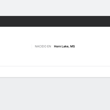
o
NCAAW
Más Deportes
NACIDO EN
Horn Lake, MS
gos