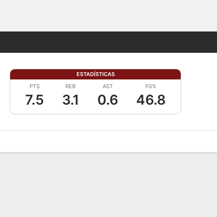
Watch
Juegos
ESTADÍSTICAS
PTS
REB
AST
FG%
7.5
3.1
0.6
46.8