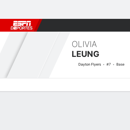
Fútbol
MLB
F. Americano
Básquetbol
WNBA
F1
Boxe
OLIVIA
LEUNG
Dayton Flyers
#7
Base
Perfil de Jugador
Noticias
Estadísticas
Bio
Resumen de Jue