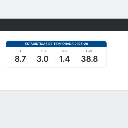
Watch
Juegos
ESTADÍSTICAS DE TEMPORADA 2025-26
PTS
REB
AST
FG%
8.7
3.0
1.4
38.8