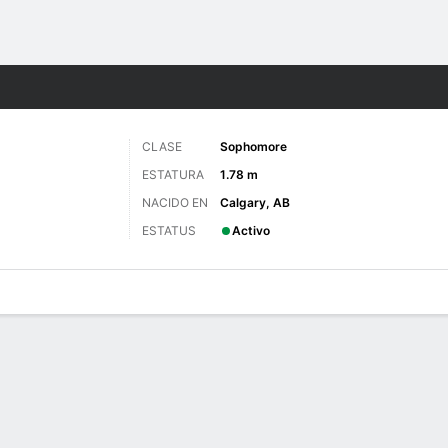
o
NCAAW
Más Deportes
CLASE
Sophomore
ESTATURA
1.78 m
NACIDO EN
Calgary, AB
ESTATUS
Activo
gos