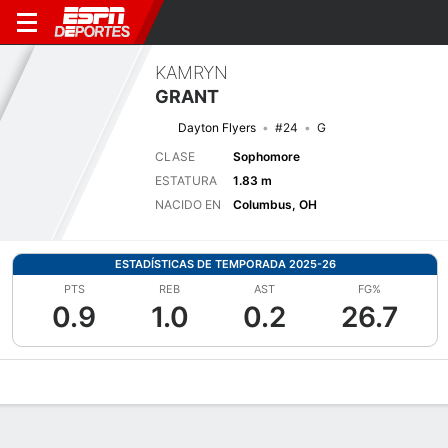
KAMRYN
GRANT
Dayton Flyers
#24
G
CLASE
Sophomore
ESTATURA
1.83 m
NACIDO EN
Columbus, OH
ESTADÍSTICAS DE TEMPORADA 2025-26
PTS
REB
AST
FG%
0.9
1.0
0.2
26.7
Perfil de Jugador
Noticias
Estadísticas
Bio
Resumen de Jue