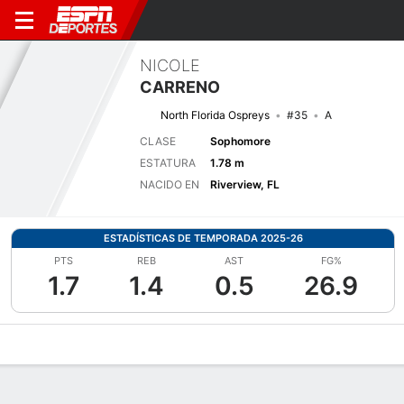
NICOLE
CARRENO
North Florida Ospreys
#35
A
CLASE
Sophomore
ESTATURA
1.78 m
NACIDO EN
Riverview, FL
ESTADÍSTICAS DE TEMPORADA 2025-26
PTS
REB
AST
FG%
1.7
1.4
0.5
26.9
Perfil de Jugador
Noticias
Estadísticas
Bio
Resumen de Jue