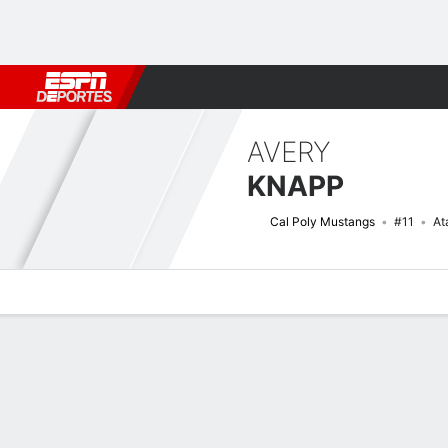
Fútbol
MLB
F. Americano
Básquetbol
WNBA
F1
Boxe
AVERY
KNAPP
Cal Poly Mustangs
#11
At
Perfil de Jugador
Noticias
Estadísticas
Bio
Resumen de Jue