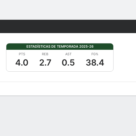
Watch
Juegos
ESTADÍSTICAS DE TEMPORADA 2025-26
PTS
REB
AST
FG%
4.0
2.7
0.5
38.4