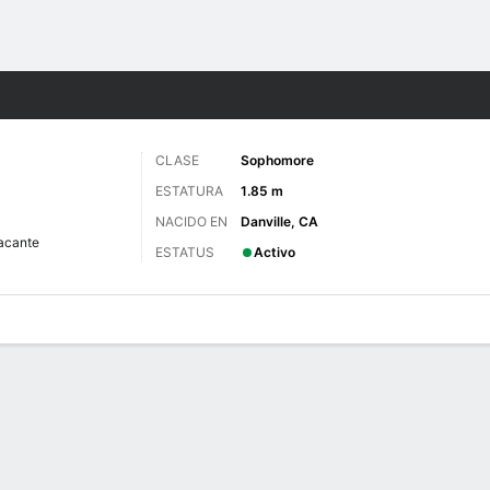
o
NCAAW
Más Deportes
CLASE
Sophomore
ESTATURA
1.85 m
NACIDO EN
Danville, CA
acante
ESTATUS
Activo
gos