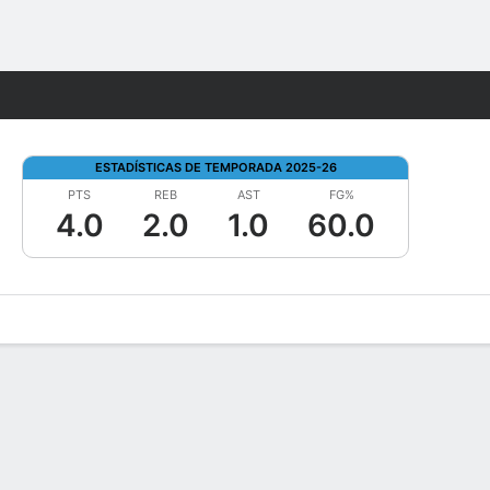
Watch
Juegos
ESTADÍSTICAS DE TEMPORADA 2025-26
PTS
REB
AST
FG%
4.0
2.0
1.0
60.0