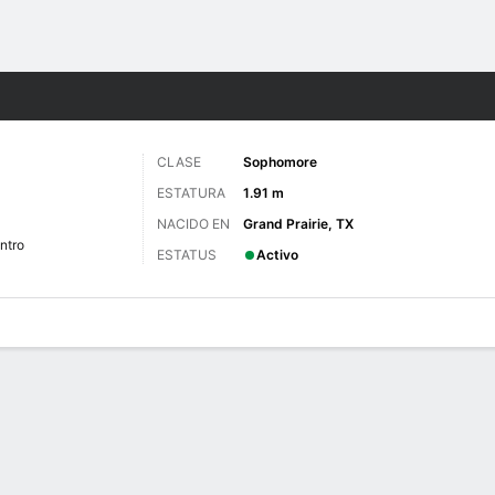
o
NCAAW
Más Deportes
CLASE
Sophomore
ESTATURA
1.91 m
NACIDO EN
Grand Prairie, TX
ntro
ESTATUS
Activo
gos