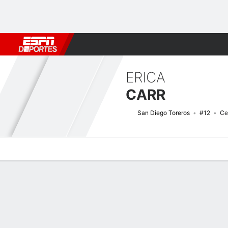
Fútbol
MLB
F. Americano
Básquetbol
WNBA
F1
Boxe
ERICA
CARR
San Diego Toreros
#12
Ce
Perfil de Jugador
Noticias
Estadísticas
Bio
Resumen de Jue