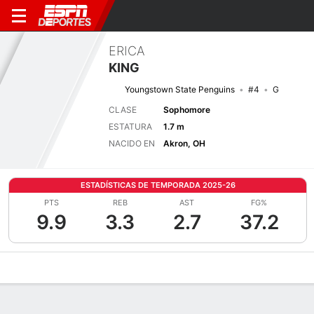
ERICA
KING
Youngstown State Penguins
#4
G
CLASE
Sophomore
ESTATURA
1.7 m
NACIDO EN
Akron, OH
ESTADÍSTICAS DE TEMPORADA 2025-26
PTS
REB
AST
FG%
9.9
3.3
2.7
37.2
Perfil de Jugador
Noticias
Estadísticas
Bio
Resumen de Jue