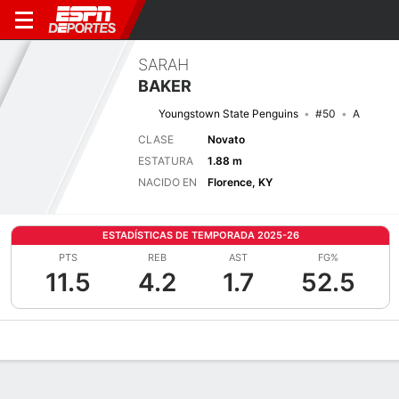
SARAH
BAKER
Youngstown State Penguins
#50
A
CLASE
Novato
ESTATURA
1.88 m
NACIDO EN
Florence, KY
ESTADÍSTICAS DE TEMPORADA 2025-26
PTS
REB
AST
FG%
11.5
4.2
1.7
52.5
Perfil de Jugador
Noticias
Estadísticas
Bio
Resumen de Jue