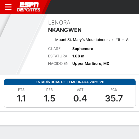
LENORA
NKANGWEN
Mount St. Mary's Mountaineers
#5
A
CLASE
Sophomore
ESTATURA
1.88 m
NACIDO EN
Upper Marlboro, MD
ESTADÍSTICAS DE TEMPORADA 2025-26
PTS
REB
AST
FG%
1.1
1.5
0.4
35.7
Perfil de Jugador
Noticias
Estadísticas
Bio
Resumen de Jue