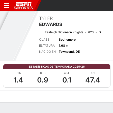
TYLER
EDWARDS
Fairleigh Dickinson Knights
#23
G
CLASE
Sophomore
ESTATURA
1.68 m
NACIDO EN
Townsend, DE
ESTADÍSTICAS DE TEMPORADA 2025-26
PTS
REB
AST
FG%
1.4
0.9
0.1
47.4
Perfil de Jugador
Noticias
Estadísticas
Bio
Resumen de Jue