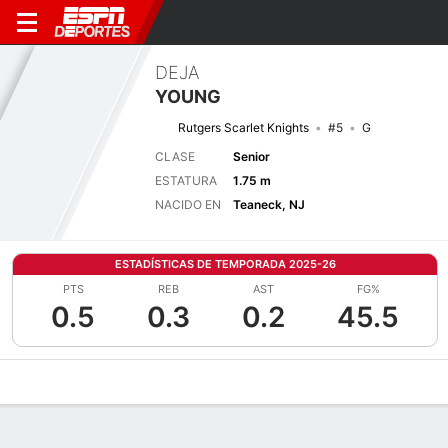
DEJA
YOUNG
Rutgers Scarlet Knights
#5
G
CLASE
Senior
ESTATURA
1.75 m
NACIDO EN
Teaneck, NJ
ESTADÍSTICAS DE TEMPORADA 2025-26
PTS
REB
AST
FG%
0.5
0.3
0.2
45.5
Perfil de Jugador
Noticias
Estadísticas
Bio
Resumen de Jue