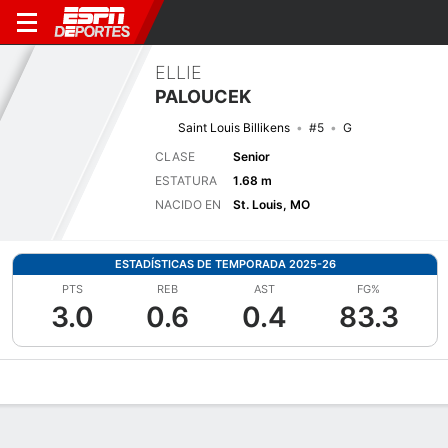
ELLIE
PALOUCEK
Saint Louis Billikens
#5
G
CLASE
Senior
ESTATURA
1.68 m
NACIDO EN
St. Louis, MO
ESTADÍSTICAS DE TEMPORADA 2025-26
PTS
REB
AST
FG%
3.0
0.6
0.4
83.3
Perfil de Jugador
Noticias
Estadísticas
Bio
Resumen de Jue