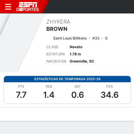
ZHYKERA
BROWN
Saint Louis Billikens
#35
G
CLASE
Novato
ESTATURA
1.78 m
NACIDO EN
Greenville, SC
ESTADÍSTICAS DE TEMPORADA 2025-26
PTS
REB
AST
FG%
7.7
1.4
0.6
34.6
Perfil de Jugador
Noticias
Estadísticas
Bio
Resumen de Jue