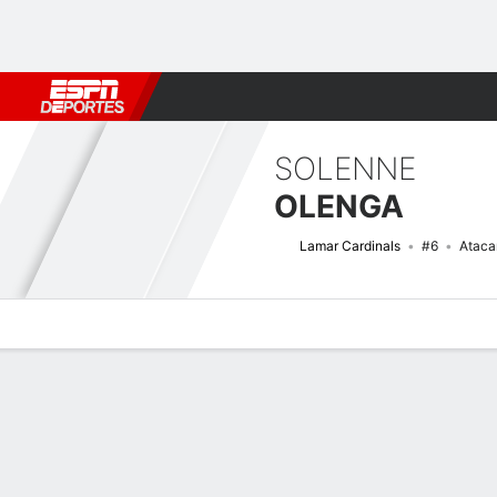
Fútbol
MLB
F. Americano
Básquetbol
WNBA
F1
Boxe
SOLENNE
OLENGA
Lamar Cardinals
#6
Ataca
Perfil de Jugador
Noticias
Estadísticas
Bio
Resumen de Jue