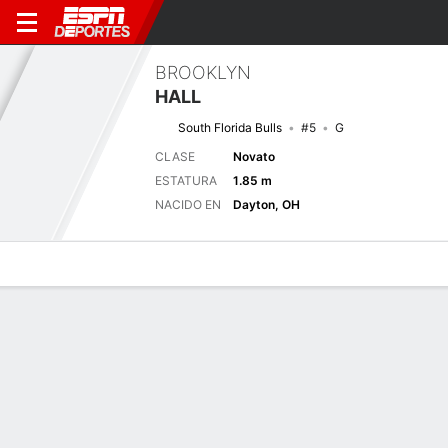
BROOKLYN
HALL
South Florida Bulls
#5
G
CLASE
Novato
ESTATURA
1.85 m
NACIDO EN
Dayton, OH
Perfil de Jugador
Noticias
Estadísticas
Bio
Resumen de Jue
Próximo juego
12/11
USF
FLA