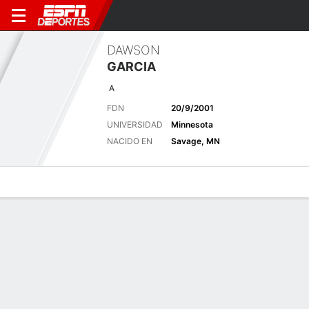
DAWSON
GARCIA
A
FDN
20/9/2001
UNIVERSIDAD
Minnesota
NACIDO EN
Savage, MN
Perfil de Jugador
Noticias
Estadísticas
Bio
Splits
Resumen
Últimas noticias
Ver Todo