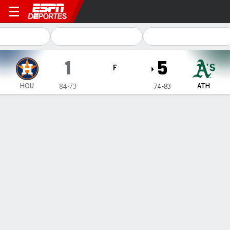
Houston Astros en Athletics
1
5
F
HOU
ATH
84-73
74-83
Resumen
Crónica
Ficha
Jugadas