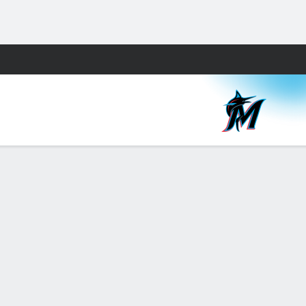
Watch
Juegos