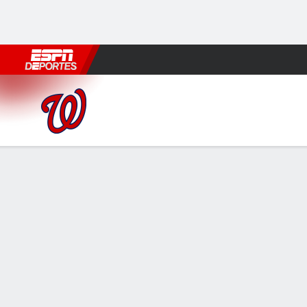
Fútbol
MLB
F. Americano
Básquetbol
WNBA
F1
Boxe
Washington Nationals en Mi
Resumen
Crónica
Ficha
Jugadas
WSH
MIA
HITTERS
H-AB
C
HR
RBI
PROM