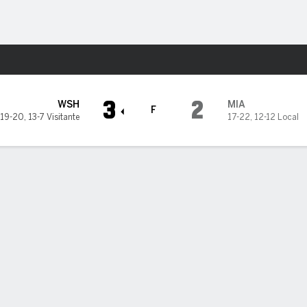
o
Más Deportes
ami Marlins
3
2
WSH
MIA
F
19-20
,
13-7 Visitante
17-22
,
12-12 Local