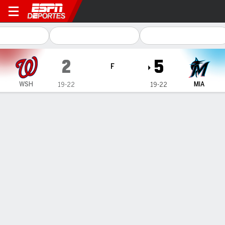
Washington Nationals en Mi
2
5
F
WSH
MIA
19-22
19-22
Resumen
Crónica
Ficha
Jugadas