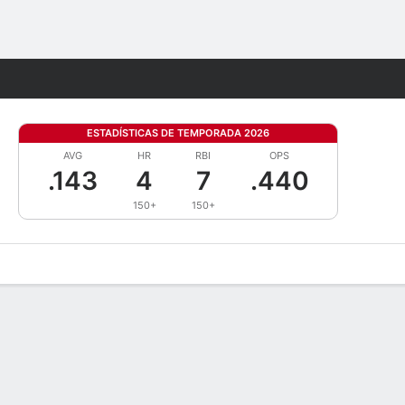
Watch
Juegos
ESTADÍSTICAS DE TEMPORADA 2026
AVG
HR
RBI
OPS
.143
4
7
.440
150+
150+