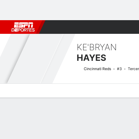
Fútbol
MLB
F. Americano
Básquetbol
WNBA
F1
Boxe
KE'BRYAN
HAYES
Cincinnati Reds
#3
Terce
Perfil de Jugador
Noticias
Estadísticas
Bio
Splits
Resumen