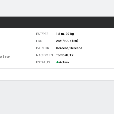
o
Más Deportes
EST/PES
1.8 m, 97 kg
FDN
28/1/1997 (29)
BAT/THR
Derecha/Derecha
NACIDO EN
Tomball, TX
ra Base
ESTATUS
Activo
 de Juegos
Bat vs Pitch