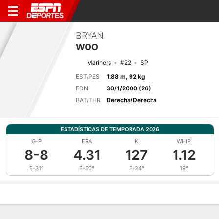
BRYAN
WOO
Mariners
#22
SP
EST/PES
1.88 m, 92 kg
FDN
30/1/2000 (26)
BAT/THR
Derecha/Derecha
ESTADÍSTICAS DE TEMPORADA 2026
G-P
ERA
K
WHIP
8-8
4.31
127
1.12
E-31º
E-50º
E-24º
19º
Perfil de Jugador
Noticias
Estadísticas
Bio
Splits
Resumen